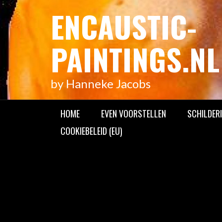
Meteen
ENCAUSTIC-
naar
de
PAINTINGS.NL
inhoud
by Hanneke Jacobs
HOME
EVEN VOORSTELLEN
SCHILDERI
COOKIEBELEID (EU)