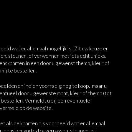
eld wat er allemaal mogelijk is. Zit uw keuze er
ssen, steunen, of verwennen met iets echt unieks,
enskaarten in een door u gewenst thema, kleur of
mij te bestellen.
rbeelden en indien voorradig nog te koop, maar u
ventueel door u gewenste maat, kleur of thema (tot
ij bestellen. Vermeldt u bij een eventuele
s vermeld op de website.
t als de kaarten als voorbeeld wat er allemaal
lt u eens iemand extra verrassen, steunen, of