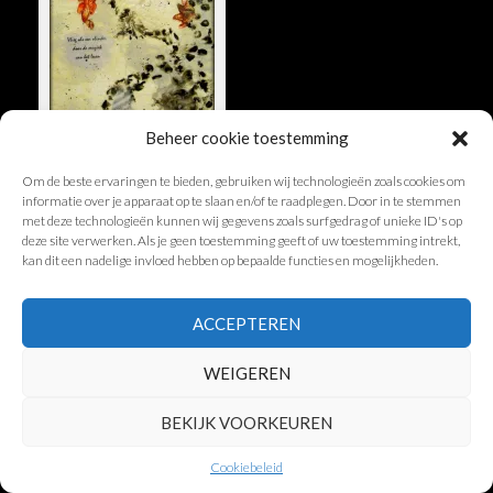
Beheer cookie toestemming
Om de beste ervaringen te bieden, gebruiken wij technologieën zoals cookies om
informatie over je apparaat op te slaan en/of te raadplegen. Door in te stemmen
met deze technologieën kunnen wij gegevens zoals surfgedrag of unieke ID's op
deze site verwerken. Als je geen toestemming geeft of uw toestemming intrekt,
© Encaustic-Paintings.nl
kan dit een nadelige invloed hebben op bepaalde functies en mogelijkheden.
ACCEPTEREN
WEIGEREN
BEKIJK VOORKEUREN
Cookiebeleid