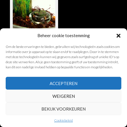
Beheer cookie toestemming
Om de beste ervaringen te bieden, gebruiken wij technologieën zoals cookies om
informatie over je apparaat op te slaan en/of te raadplegen. Door in te stemmen
met deze technologieën kunnen wij gegevens zoals surfgedrag of unieke ID's op
deze site verwerken. Als je geen toestemming geeft of uw toestemming intrekt,
© Encaustic-Paintings.nl
kan dit een nadelige invloed hebben op bepaalde functies en mogelijkheden.
ACCEPTEREN
WEIGEREN
BEKIJK VOORKEUREN
Cookiebeleid